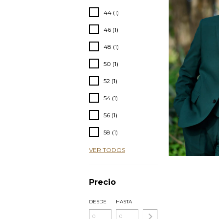
44 (1)
46 (1)
48 (1)
50 (1)
52 (1)
54 (1)
56 (1)
58 (1)
VER TODOS
Precio
DESDE
HASTA