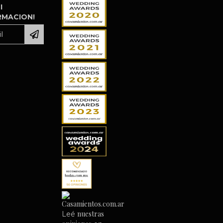
I
RMACION!
nuestras
Leé