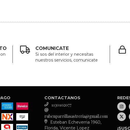
CTO
COMUNICATE
ion
Si sos del interior y necesitas
nuestros servicios, comunicate
PAGO
CONTACTANOS
REDE
1130102077
rubenparrillasastreria@gmail.com
Esteban Echeverria 1960,
Florida, Vicente Lopez
¡SUSC