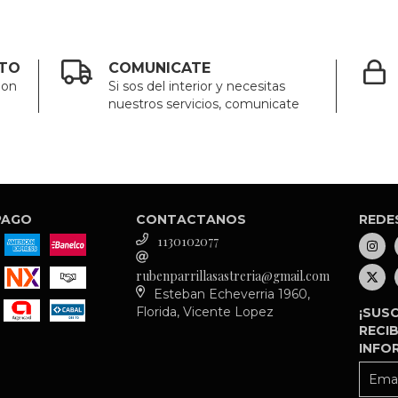
CTO
COMUNICATE
ion
Si sos del interior y necesitas
nuestros servicios, comunicate
PAGO
CONTACTANOS
REDE
1130102077
rubenparrillasastreria@gmail.com
Esteban Echeverria 1960,
Florida, Vicente Lopez
¡SUSC
RECIB
INFO